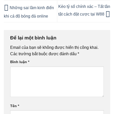
Kèo tỷ số chính xác – Tất tần
Những sai lầm kinh điển
tật cách đặt cược tại W88
khi cá độ bóng đá online
Để lại một bình luận
Email của bạn sẽ không được hiển thị công khai.
Các trường bắt buộc được đánh dấu
*
Bình luận
*
Tên
*