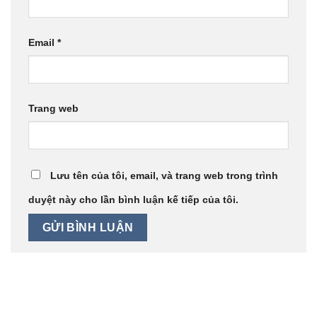
Email
*
Trang web
Lưu tên của tôi, email, và trang web trong trình
duyệt này cho lần bình luận kế tiếp của tôi.