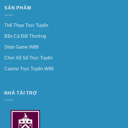
SẢN PHẨM
Thể Thao Trực Tuyến
Bắn Cá Đổi Thưởng
Slots Game W88
Chơi Xổ Số Trực Tuyến
Casino Trực Tuyến W88
NHÀ TÀI TRỢ