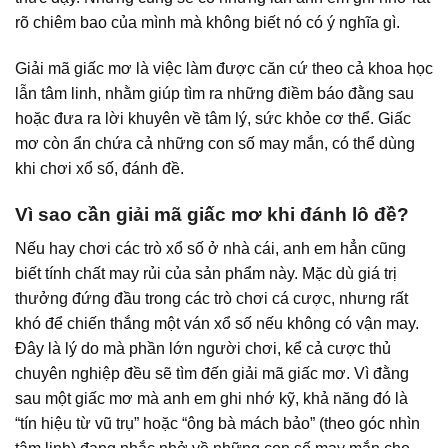
rõ chiêm bao của mình mà không biết nó có ý nghĩa gì.
Giải mã giấc mơ là việc làm được căn cứ theo cả khoa học
lẫn tâm linh, nhằm giúp tìm ra những điềm báo đằng sau
hoặc đưa ra lời khuyên về tâm lý, sức khỏe cơ thể. Giấc
mơ còn ẩn chứa cả những con số may mắn, có thể dùng
khi chơi xổ số, đánh đề.
Vì sao cần giải mã giấc mơ khi đánh lô đề?
Nếu hay chơi các trò xổ số ở nhà cái, anh em hẳn cũng
biết tính chất may rủi của sản phẩm này. Mặc dù giá trị
thưởng đứng đầu trong các trò chơi cá cược, nhưng rất
khó để chiến thắng một ván xổ số nếu không có vận may.
Đây là lý do mà phần lớn người chơi, kể cả cược thủ
chuyên nghiệp đều sẽ tìm đến giải mã giấc mơ. Vì đằng
sau một giấc mơ mà anh em ghi nhớ kỹ, khả năng đó là
“tín hiệu từ vũ trụ” hoặc “ông bà mách bảo” (theo góc nhìn